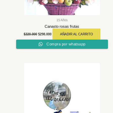
15 Años
Canasto rosas frutas
$
320.000
$
298.000
AÑADIR AL CARRITO
Compra por whatsapp