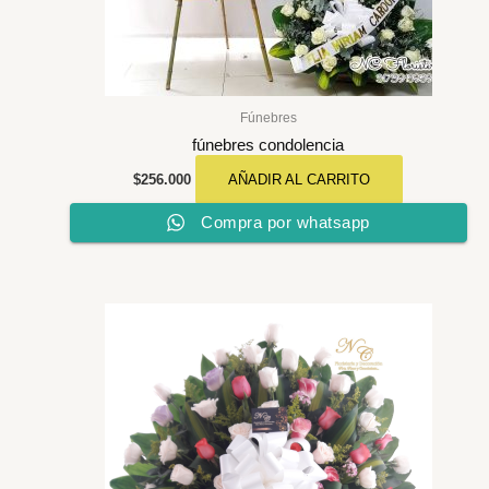
Fúnebres
fúnebres condolencia
$
256.000
AÑADIR AL CARRITO
Compra por whatsapp